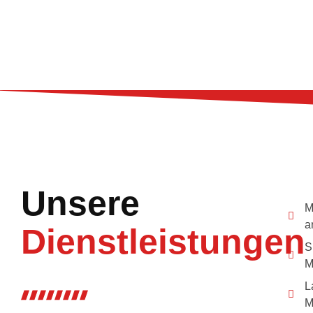
Unsere
M
a
Dienstleistungen
S
M
L
M