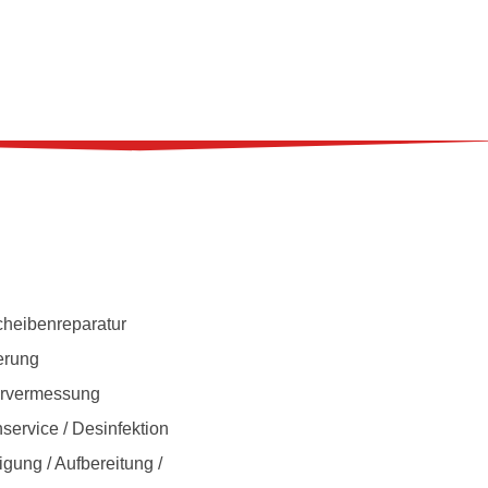
heibenreparatur
erung
urvermessung
ervice / Desinfektion
gung / Aufbereitung /