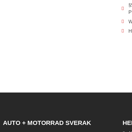
§
P
W
H
AUTO + MOTORRAD SVERAK
HE