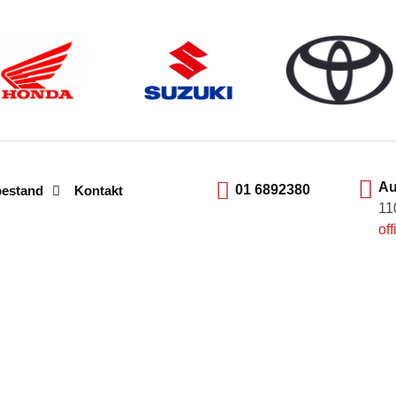
Au
01 6892380
bestand
Kontakt
11
of